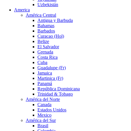
Uzbekistán
America
América Central
Antigua y Barbuda
Bahamas
Barbados
Curacao (Hol)
Belize
El Salvador
Grenada
Costa Rica
Cuba
Guadalupe (Fr)
Jamaica
Martinica (Fr)
Panamá
República Dominicana
Trinidad & Tobago
América del Norte
Canada
Estados Unidos
Mexico
América del Sur
Brasil
Colombia