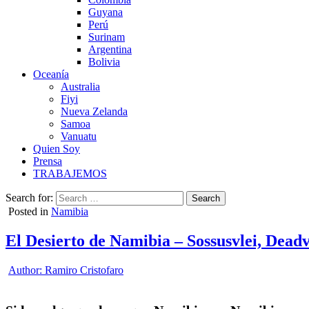
Guyana
Perú
Surinam
Argentina
Bolivia
Oceanía
Australia
Fiyi
Nueva Zelanda
Samoa
Vanuatu
Quien Soy
Prensa
TRABAJEMOS
Search for:
Posted in
Namibia
El Desierto de Namibia – Sossusvlei, Deadv
Author:
Ramiro Cristofaro