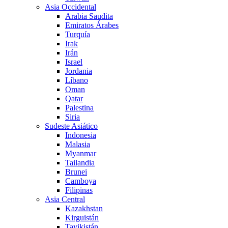
Asia Occidental
Arabia Saudita
Emiratos Árabes
Turquía
Irak
Irán
Israel
Jordania
Líbano
Oman
Qatar
Palestina
Siria
Sudeste Asiático
Indonesia
Malasia
Myanmar
Tailandia
Brunei
Camboya
Filipinas
Asia Central
Kazakhstan
Kirguistán
Tayikistán