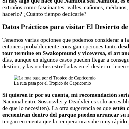
Si hay algo que hace que Namibia sea Namibia, es 
extraños como fascinantes; valles, cañones, médanos,
hacerlo? ¿Cuánto tiempo dedicarle?
Datos Prácticos para visitar El Desierto d
Tenemos varias opciones que podemos considerar a la h
entonces probablemente consigan opciones tanto
desd
tour termine en Swakopmund y viceversa, si arra
días, aunque en algunos casos pueden llegar a consegu
destino, y las noches estrelladas en el desierto tienen
La ruta pasa por el Tropico de Capricornio
Si quieren ir por su cuenta, mi recomendación ser
Nacional entre Sossusvlei y Deadvlei es solo accesibl
de que lo necesiten). La otra sugerencia es que
estén 
encuentran dentro del parque pueden arrancar su r
tengan en cuenta que la temperatura sube muy rápido y