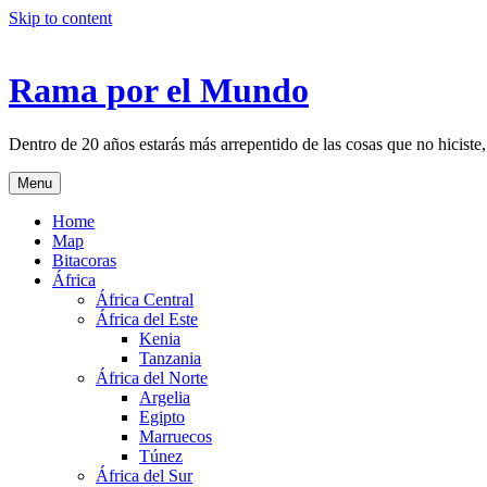
Skip to content
Rama por el Mundo
Dentro de 20 años estarás más arrepentido de las cosas que no hiciste,
Menu
Home
Map
Bitacoras
África
África Central
África del Este
Kenia
Tanzania
África del Norte
Argelia
Egipto
Marruecos
Túnez
África del Sur