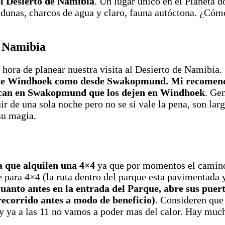
el Desierto de Namibia
. Un lugar único en el Planeta 
 dunas, charcos de agua y claro, fauna autóctona. ¿Cóm
e Namibia
ora de planear nuestra visita al Desierto de Namibia. 
e Windhoek como desde Swakopmund. Mi recomendac
ncan en Swakopmund que los dejen en Windhoek
. Ge
ir de una sola noche pero no se si vale la pena, son la
 su magia.
ía que alquilen una 4×4
ya que por momentos el camino
e para 4×4 (la ruta dentro del parque esta pavimentada 
cuanto antes en la entrada del Parque, abre sus puer
ecorrido antes a modo de beneficio)
. Consideren que
 ya a las 11 no vamos a poder mas del calor. Hay mucho 