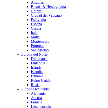
Andorra
Bosnia & Herzegovina
Chipre
Ciudad del Vaticano
Eslovenia
España
Grecia
Italia
Malta
Montenegro
Portugal
San Marino
Europa del Norte
Dinamarca
Finlandia
Irlanda
Islandia
Lituania
Reino Unido
Rusia
Europa Occidental
Alemania
Austria
Francia
Liechtenstein