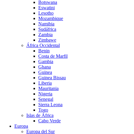
Botswana
Eswatini
Lesotho
Mozambique
Namibia
Sudáfrica
Zambia
Zimbawe
África Occidental
Benin
Costa de Marfil
Gambia
Ghana
Guinea
Guinea Bissau
Liberia
Mauritania
Nigeria
Senegal
Sierra Leona
Togo
Islas de África
Cabo Verde
Europa
Europa del Sur