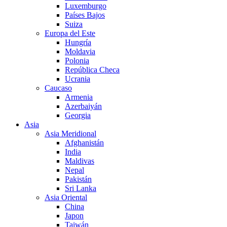
Luxemburgo
Países Bajos
Suiza
Europa del Este
Hungría
Moldavia
Polonia
República Checa
Ucrania
Caucaso
Armenia
Azerbaiyán
Georgia
Asia
Asia Meridional
Afghanistán
India
Maldivas
Nepal
Pakistán
Sri Lanka
Asia Oriental
China
Japon
Taiwán