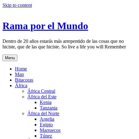
Skip to content
Rama por el Mundo
Dentro de 20 años estarás más arrepentido de las cosas que no
hiciste, que de las que hiciste. So live a life you will Remember
Menu
Home
Map
Bitacoras
África
África Central
África del Este
Kenia
Tanzania
África del Norte
Argelia
Egipto
Marruecos
Túnez