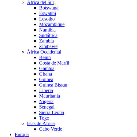
África del Sur
Botswana
Eswatini
Lesotho
Mozambique
Namibia
Sudáfrica
Zambia
Zimbawe
África Occidental
Benin
Costa de Marfil
Gambia
Ghana
Guinea
Guinea Bissau
Liberia
Mauritania
Nigeria
Senegal
Sierra Leona
Togo
Islas de África
Cabo Verde
Europa