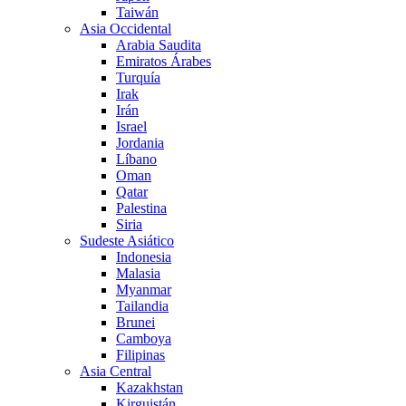
Taiwán
Asia Occidental
Arabia Saudita
Emiratos Árabes
Turquía
Irak
Irán
Israel
Jordania
Líbano
Oman
Qatar
Palestina
Siria
Sudeste Asiático
Indonesia
Malasia
Myanmar
Tailandia
Brunei
Camboya
Filipinas
Asia Central
Kazakhstan
Kirguistán