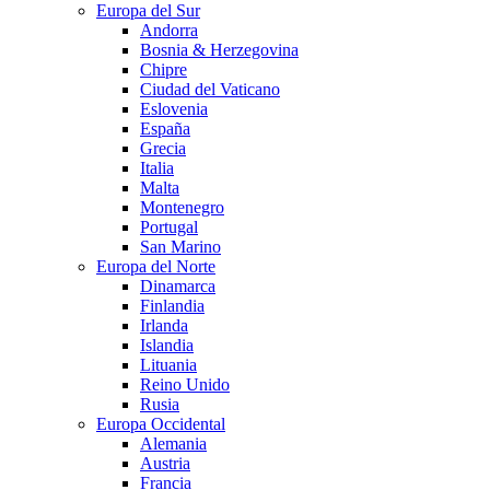
Europa del Sur
Andorra
Bosnia & Herzegovina
Chipre
Ciudad del Vaticano
Eslovenia
España
Grecia
Italia
Malta
Montenegro
Portugal
San Marino
Europa del Norte
Dinamarca
Finlandia
Irlanda
Islandia
Lituania
Reino Unido
Rusia
Europa Occidental
Alemania
Austria
Francia