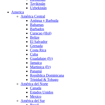
Tayikistán
Uzbekistán
America
América Central
Antigua y Barbuda
Bahamas
Barbados
Curacao (Hol)
Belize
El Salvador
Grenada
Costa Rica
Cuba
Guadalupe (Fr)
Jamaica
Martinica (Fr)
Panamá
República Dominicana
Trinidad & Tobago
América del Norte
Canada
Estados Unidos
Mexico
América del Sur
Brasil