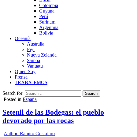
Colombia
Guyana
Perú
Surinam
Argentina
Bolivia
Oceanía
Australia
Fiyi
Nueva Zelanda
Samoa
Vanuatu
Quien Soy
Prensa
TRABAJEMOS
Search for:
Posted in
España
Setenil de las Bodegas: el pueblo
devorado por las rocas
Author:
Ramiro Cristofaro