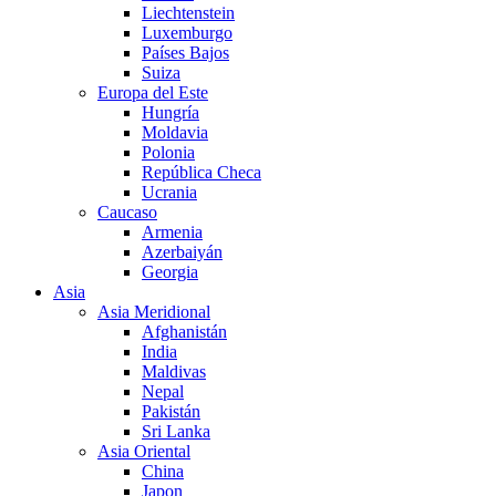
Liechtenstein
Luxemburgo
Países Bajos
Suiza
Europa del Este
Hungría
Moldavia
Polonia
República Checa
Ucrania
Caucaso
Armenia
Azerbaiyán
Georgia
Asia
Asia Meridional
Afghanistán
India
Maldivas
Nepal
Pakistán
Sri Lanka
Asia Oriental
China
Japon