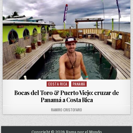
COSTA RICA
PANAMÁ
Posted in
Bocas del Toro & Puerto Viejo: cruzar de
Panamá a Costa Rica
AUTHOR:
RAMIRO CRISTOFARO
Copyright © 2026 Rama por el Mundo