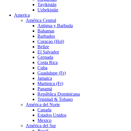
Tayikistán
Uzbekistán
America
América Central
Antigua y Barbuda
Bahamas
Barbados
Curacao (Hol)
Belize
El Salvador
Grenada
Costa Rica
Cuba
Guadalupe (Fr)
Jamaica
Martinica (Fr)
Panamá
República Dominicana
Trinidad & Tobago
América del Norte
Canada
Estados Unidos
Mexico
América del Sur
Brasil