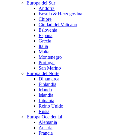
Europa del Sur
Andorra
Bosnia & Herzegovina
Chipre
Ciudad del Vaticano
Eslovenia
España
Grecia
Italia
Malta
Montenegro
Portugal
San Marino
Europa del Norte
Dinamarca
Finlandia
Irlanda
Islandia
Lituania
Reino Unido
Rusia
Europa Occidental
Alemania
Austria
Francia