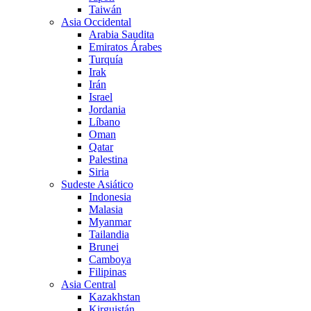
Taiwán
Asia Occidental
Arabia Saudita
Emiratos Árabes
Turquía
Irak
Irán
Israel
Jordania
Líbano
Oman
Qatar
Palestina
Siria
Sudeste Asiático
Indonesia
Malasia
Myanmar
Tailandia
Brunei
Camboya
Filipinas
Asia Central
Kazakhstan
Kirguistán