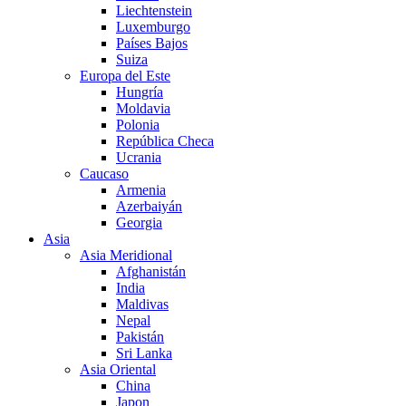
Liechtenstein
Luxemburgo
Países Bajos
Suiza
Europa del Este
Hungría
Moldavia
Polonia
República Checa
Ucrania
Caucaso
Armenia
Azerbaiyán
Georgia
Asia
Asia Meridional
Afghanistán
India
Maldivas
Nepal
Pakistán
Sri Lanka
Asia Oriental
China
Japon