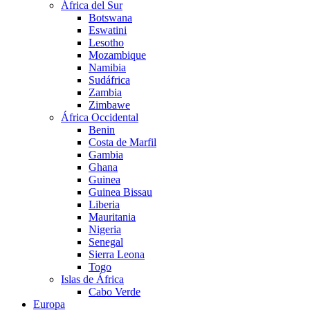
África del Sur
Botswana
Eswatini
Lesotho
Mozambique
Namibia
Sudáfrica
Zambia
Zimbawe
África Occidental
Benin
Costa de Marfil
Gambia
Ghana
Guinea
Guinea Bissau
Liberia
Mauritania
Nigeria
Senegal
Sierra Leona
Togo
Islas de África
Cabo Verde
Europa