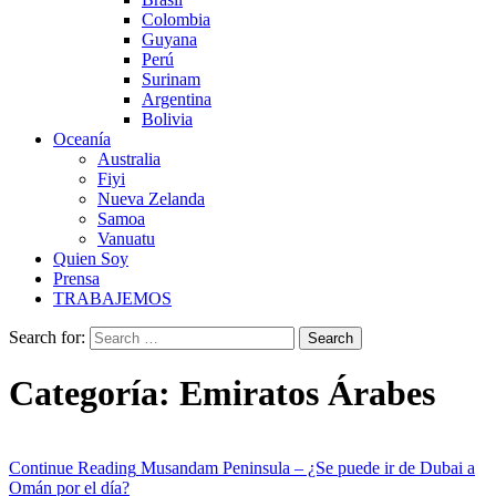
Colombia
Guyana
Perú
Surinam
Argentina
Bolivia
Oceanía
Australia
Fiyi
Nueva Zelanda
Samoa
Vanuatu
Quien Soy
Prensa
TRABAJEMOS
Search for:
Categoría:
Emiratos Árabes
Continue Reading
Musandam Peninsula – ¿Se puede ir de Dubai a
Omán por el día?