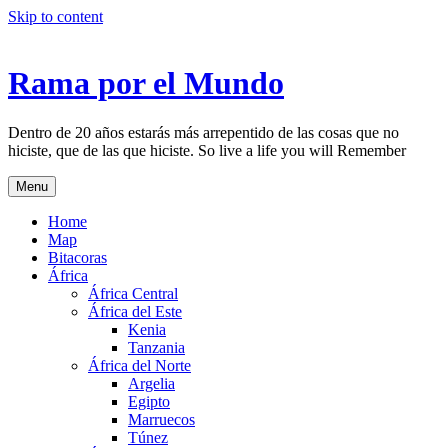
Skip to content
Rama por el Mundo
Dentro de 20 años estarás más arrepentido de las cosas que no
hiciste, que de las que hiciste. So live a life you will Remember
Menu
Home
Map
Bitacoras
África
África Central
África del Este
Kenia
Tanzania
África del Norte
Argelia
Egipto
Marruecos
Túnez