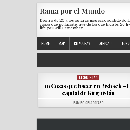
Skip to content
Rama por el Mundo
Dentro de 20 años estarás más arrepentido de l
cosas que no hiciste, que de las que hiciste. So li
life you will Remember
HOME
MAP
BITACORAS
ÁFRICA
EURO
KIRGUISTÁN
Posted in
10 Cosas que hacer en Bishkek – L
capital de Kirguistán
AUTHOR:
RAMIRO CRISTOFARO