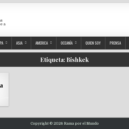
as
ve a
PA
ASIA
AMERICA
OCEANÍA
QUIEN SOY
PRENSA
Etiqueta:
Bishkek
a
Copyright © 2026 Rama por el Mundo