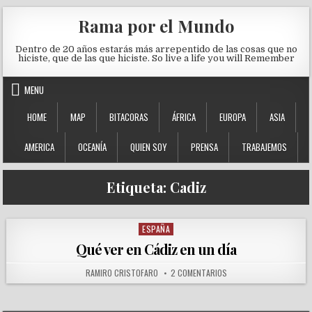
Skip to content
Rama por el Mundo
Dentro de 20 años estarás más arrepentido de las cosas que no
hiciste, que de las que hiciste. So live a life you will Remember
MENU
HOME
MAP
BITACORAS
ÁFRICA
EUROPA
ASIA
AMERICA
OCEANÍA
QUIEN SOY
PRENSA
TRABAJEMOS
Etiqueta:
Cadiz
ESPAÑA
Posted in
Qué ver en Cádiz en un día
AUTHOR:
EN QUÉ VER EN CÁDIZ EN 
RAMIRO CRISTOFARO
2 COMENTARIOS