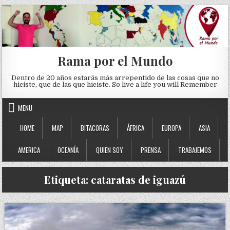
Skip to content
Rama por el Mundo
Dentro de 20 años estarás más arrepentido de las cosas que no
hiciste, que de las que hiciste. So live a life you will Remember
MENU
HOME
MAP
BITACORAS
ÁFRICA
EUROPA
ASIA
AMERICA
OCEANÍA
QUIEN SOY
PRENSA
TRABAJEMOS
Etiqueta:
cataratas de iguazú