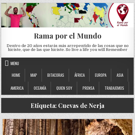
Skip to content
Rama por el Mundo
Dentro de 20 años estarás más arrepentido de las cosas que no
hiciste, que de las que hiciste. So live a life you will Remember
MENU
HOME
MAP
BITACORAS
ÁFRICA
EUROPA
ASIA
AMERICA
OCEANÍA
QUIEN SOY
PRENSA
TRABAJEMOS
Etiqueta:
Cuevas de Nerja