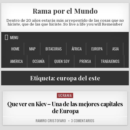
Skip to content
Rama por el Mundo
Dentro de 20 años estarás más arrepentido de las cosas que no
hiciste, que de las que hiciste. So live a life you will Remember
MENU
HOME
MAP
BITACORAS
ÁFRICA
EUROPA
ASIA
AMERICA
OCEANÍA
QUIEN SOY
PRENSA
TRABAJEMOS
Etiqueta:
europa del este
UCRANIA
Posted in
Que ver en Kiev – Una de las mejores capitales
de Europa
AUTHOR:
EN QUE VER EN KIEV – U
RAMIRO CRISTOFARO
3 COMENTARIOS