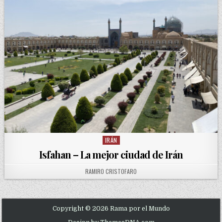
IRÁN
Posted in
Isfahan – La mejor ciudad de Irán
AUTHOR:
RAMIRO CRISTOFARO
Copyright © 2026 Rama por el Mundo