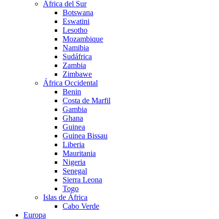
África del Sur
Botswana
Eswatini
Lesotho
Mozambique
Namibia
Sudáfrica
Zambia
Zimbawe
África Occidental
Benin
Costa de Marfil
Gambia
Ghana
Guinea
Guinea Bissau
Liberia
Mauritania
Nigeria
Senegal
Sierra Leona
Togo
Islas de África
Cabo Verde
Europa