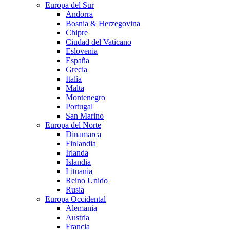
Europa del Sur
Andorra
Bosnia & Herzegovina
Chipre
Ciudad del Vaticano
Eslovenia
España
Grecia
Italia
Malta
Montenegro
Portugal
San Marino
Europa del Norte
Dinamarca
Finlandia
Irlanda
Islandia
Lituania
Reino Unido
Rusia
Europa Occidental
Alemania
Austria
Francia