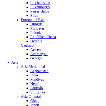
Liechtenstein
Luxemburgo
Países Bajos
Suiza
Europa del Este
Hungría
Moldavia
Polonia
República Checa
Ucrania
Caucaso
Armenia
Azerbaiyán
Georgia
Asia
Asia Meridional
Afghanistán
India
Maldivas
Nepal
Pakistán
Sri Lanka
Asia Oriental
China
Japon