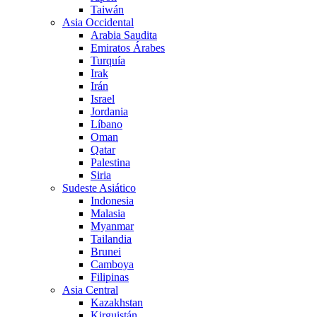
Taiwán
Asia Occidental
Arabia Saudita
Emiratos Árabes
Turquía
Irak
Irán
Israel
Jordania
Líbano
Oman
Qatar
Palestina
Siria
Sudeste Asiático
Indonesia
Malasia
Myanmar
Tailandia
Brunei
Camboya
Filipinas
Asia Central
Kazakhstan
Kirguistán