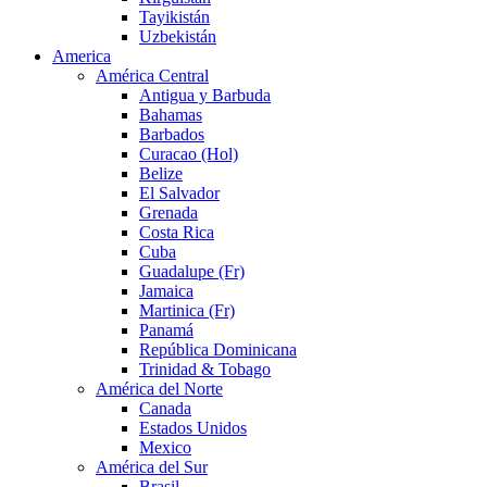
Tayikistán
Uzbekistán
America
América Central
Antigua y Barbuda
Bahamas
Barbados
Curacao (Hol)
Belize
El Salvador
Grenada
Costa Rica
Cuba
Guadalupe (Fr)
Jamaica
Martinica (Fr)
Panamá
República Dominicana
Trinidad & Tobago
América del Norte
Canada
Estados Unidos
Mexico
América del Sur
Brasil