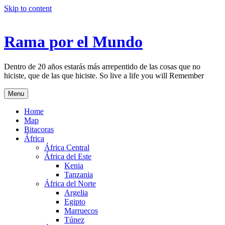
Skip to content
Rama por el Mundo
Dentro de 20 años estarás más arrepentido de las cosas que no
hiciste, que de las que hiciste. So live a life you will Remember
Menu
Home
Map
Bitacoras
África
África Central
África del Este
Kenia
Tanzania
África del Norte
Argelia
Egipto
Marruecos
Túnez