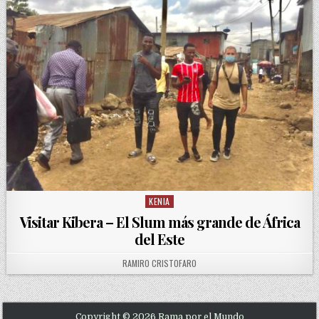
KENIA
Posted in
Visitar Kibera – El Slum más grande de África
del Este
AUTHOR:
RAMIRO CRISTOFARO
Copyright © 2026 Rama por el Mundo