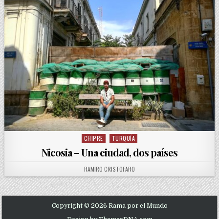
CHIPRE
TURQUÍA
Posted in
Nicosia – Una ciudad, dos países
AUTHOR:
RAMIRO CRISTOFARO
Copyright © 2026 Rama por el Mundo