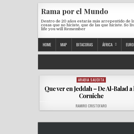
Skip to content
Rama por el Mundo
Dentro de 20 años estarás más arrepentido de l
cosas que no hiciste, que de las que hiciste. So li
life you will Remember
HOME
MAP
BITACORAS
ÁFRICA
EURO
ARABIA SAUDITA
Posted in
Que ver en Jeddah – De Al-Balad a 
Corniche
AUTHOR:
RAMIRO CRISTOFARO