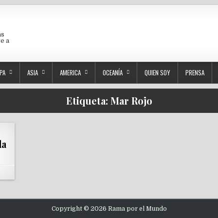
as
ve a
PA
ASIA
AMERICA
OCEANÍA
QUIEN SOY
PRENSA
Etiqueta:
Mar Rojo
la
Copyright © 2026 Rama por el Mundo