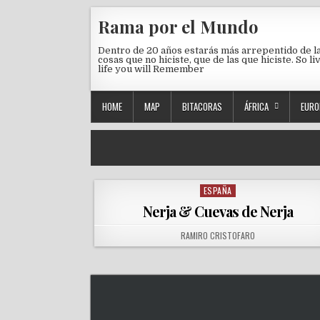
Skip to content
Rama por el Mundo
Dentro de 20 años estarás más arrepentido de l
cosas que no hiciste, que de las que hiciste. So li
life you will Remember
HOME
MAP
BITACORAS
ÁFRICA
EURO
ESPAÑA
Posted in
Nerja & Cuevas de Nerja
AUTHOR:
RAMIRO CRISTOFARO