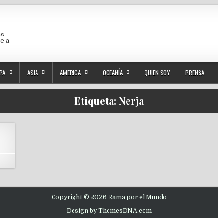
as
ve a
PA
ASIA
AMERICA
OCEANÍA
QUIEN SOY
PRENSA
Etiqueta:
Nerja
Copyright © 2026 Rama por el Mundo
Design by ThemesDNA.com