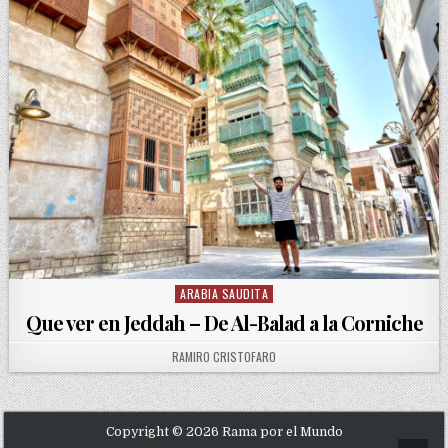
ARABIA SAUDITA
Posted in
Que ver en Jeddah – De Al-Balad a la Corniche
AUTHOR:
RAMIRO CRISTOFARO
Copyright © 2026 Rama por el Mundo