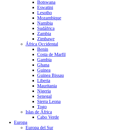
Botswana
Eswatini
Lesotho
Mozambique
Namibia
Sudáfrica
Zambia
Zimbawe
África Occidental
Benin
Costa de Marfil
Gambia
Ghana
Guinea
Guinea Bissau
Liberia
Mauritania
Nigeria
Senegal
Sierra Leona
Togo
Islas de África
Cabo Verde
Europa
Europa del Sur