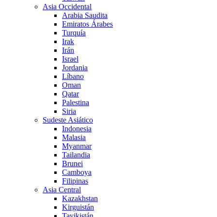
Asia Occidental
Arabia Saudita
Emiratos Árabes
Turquía
Irak
Irán
Israel
Jordania
Líbano
Oman
Qatar
Palestina
Siria
Sudeste Asiático
Indonesia
Malasia
Myanmar
Tailandia
Brunei
Camboya
Filipinas
Asia Central
Kazakhstan
Kirguistán
Tayikistán