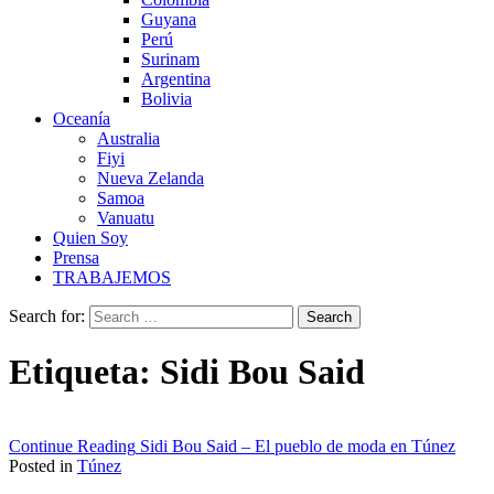
Guyana
Perú
Surinam
Argentina
Bolivia
Oceanía
Australia
Fiyi
Nueva Zelanda
Samoa
Vanuatu
Quien Soy
Prensa
TRABAJEMOS
Search for:
Etiqueta:
Sidi Bou Said
Continue Reading
Sidi Bou Said – El pueblo de moda en Túnez
Posted in
Túnez