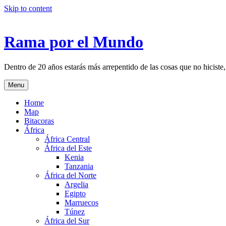
Skip to content
Rama por el Mundo
Dentro de 20 años estarás más arrepentido de las cosas que no hiciste,
Menu
Home
Map
Bitacoras
África
África Central
África del Este
Kenia
Tanzania
África del Norte
Argelia
Egipto
Marruecos
Túnez
África del Sur