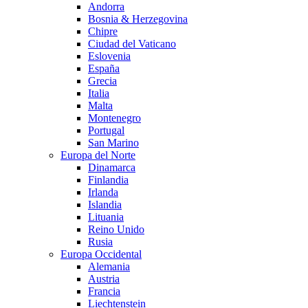
Andorra
Bosnia & Herzegovina
Chipre
Ciudad del Vaticano
Eslovenia
España
Grecia
Italia
Malta
Montenegro
Portugal
San Marino
Europa del Norte
Dinamarca
Finlandia
Irlanda
Islandia
Lituania
Reino Unido
Rusia
Europa Occidental
Alemania
Austria
Francia
Liechtenstein