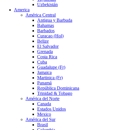
Uzbekistán
America
América Central
Antigua y Barbuda
Bahamas
Barbados
Curacao (Hol)
Belize
El Salvador
Grenada
Costa Rica
Cuba
Guadalupe (Fr)
Jamaica
Martinica (Fr)
Panamá
República Dominicana
Trinidad & Tobago
América del Norte
Canada
Estados Unidos
Mexico
América del Sur
Brasil
Colombia