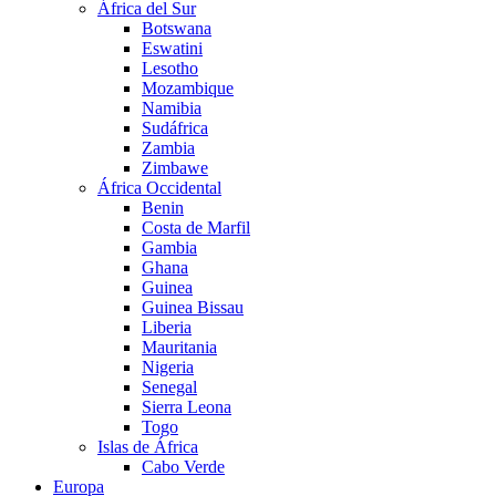
África del Sur
Botswana
Eswatini
Lesotho
Mozambique
Namibia
Sudáfrica
Zambia
Zimbawe
África Occidental
Benin
Costa de Marfil
Gambia
Ghana
Guinea
Guinea Bissau
Liberia
Mauritania
Nigeria
Senegal
Sierra Leona
Togo
Islas de África
Cabo Verde
Europa