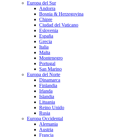
Europa del Sur
Andorra
Bosnia & Herzegovina
Chipre
Ciudad del Vaticano
Eslovenia
España
Grecia
Italia
Malta
Montenegro
Portugal
San Marino
Europa del Norte
Dinamarca
Finlandia
Irlanda
Islandia
Lituania
Reino Unido
Rusia
Europa Occidental
Alemania
Austria
Francia