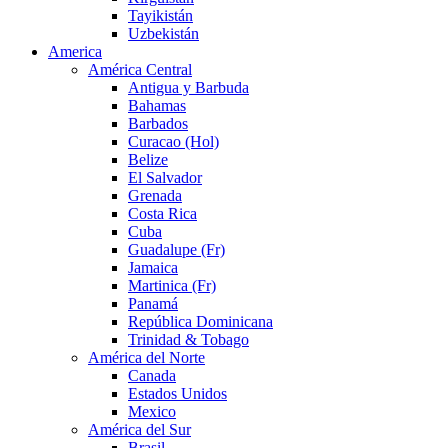
Tayikistán
Uzbekistán
America
América Central
Antigua y Barbuda
Bahamas
Barbados
Curacao (Hol)
Belize
El Salvador
Grenada
Costa Rica
Cuba
Guadalupe (Fr)
Jamaica
Martinica (Fr)
Panamá
República Dominicana
Trinidad & Tobago
América del Norte
Canada
Estados Unidos
Mexico
América del Sur
Brasil