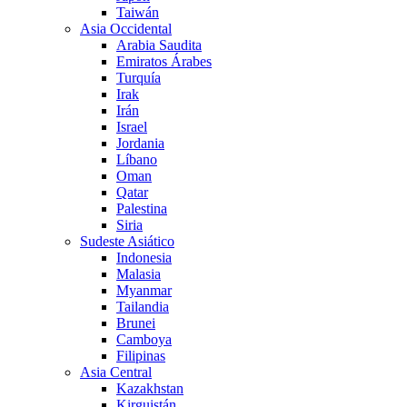
Taiwán
Asia Occidental
Arabia Saudita
Emiratos Árabes
Turquía
Irak
Irán
Israel
Jordania
Líbano
Oman
Qatar
Palestina
Siria
Sudeste Asiático
Indonesia
Malasia
Myanmar
Tailandia
Brunei
Camboya
Filipinas
Asia Central
Kazakhstan
Kirguistán