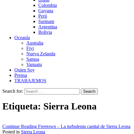
Colombia
Guyana
Perú
Surinam
Argentina
Bolivia
Oceanía
Australia
Fiyi
Nueva Zelanda
Samoa
Vanuatu
Quien Soy
Prensa
TRABAJEMOS
Search for:
Etiqueta:
Sierra Leona
Continue Reading
Freetown – La turbulenta capital de Sierra Leona
Posted in
Sierra Leona