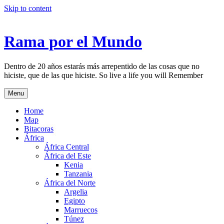
Skip to content
Rama por el Mundo
Dentro de 20 años estarás más arrepentido de las cosas que no
hiciste, que de las que hiciste. So live a life you will Remember
Menu
Home
Map
Bitacoras
África
África Central
África del Este
Kenia
Tanzania
África del Norte
Argelia
Egipto
Marruecos
Túnez