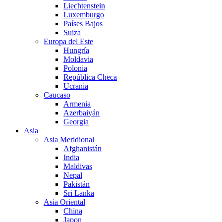
Liechtenstein
Luxemburgo
Países Bajos
Suiza
Europa del Este
Hungría
Moldavia
Polonia
República Checa
Ucrania
Caucaso
Armenia
Azerbaiyán
Georgia
Asia
Asia Meridional
Afghanistán
India
Maldivas
Nepal
Pakistán
Sri Lanka
Asia Oriental
China
Japon