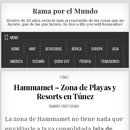
Skip to content
Rama por el Mundo
Dentro de 20 años estarás más arrepentido de las cosas que no
hiciste, que de las que hiciste. So live a life you will Remember
MENU
HOME
MAP
BITACORAS
ÁFRICA
EUROPA
ASIA
AMERICA
OCEANÍA
QUIEN SOY
PRENSA
TRABAJEMOS
POSTED IN
TÚNEZ
Hammamet – Zona de Playas y
Resorts en Túnez
AUTHOR:
RAMIRO CRISTOFARO
La zona de Hammamet no tiene nada que
envidiarle a la ya consolidada
Isla de