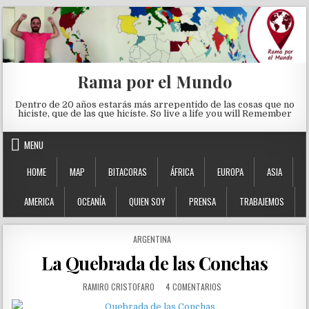
Skip to content
Rama por el Mundo
Dentro de 20 años estarás más arrepentido de las cosas que no
hiciste, que de las que hiciste. So live a life you will Remember
MENU
HOME
MAP
BITACORAS
ÁFRICA
EUROPA
ASIA
AMERICA
OCEANÍA
QUIEN SOY
PRENSA
TRABAJEMOS
POSTED IN
ARGENTINA
La Quebrada de las Conchas
AUTHOR:
EN LA QUEBRADA DE LAS 
RAMIRO CRISTOFARO
4 COMENTARIOS