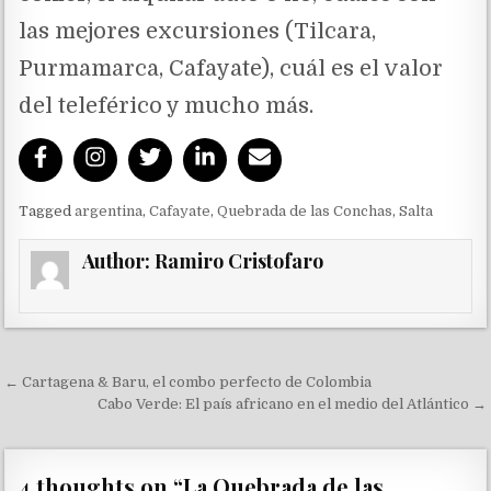
las mejores excursiones (Tilcara,
Purmamarca, Cafayate), cuál es el valor
del teleférico y mucho más.
Tagged
argentina
,
Cafayate
,
Quebrada de las Conchas
,
Salta
Author:
Ramiro Cristofaro
Navegación de entradas
← Cartagena & Baru, el combo perfecto de Colombia
Cabo Verde: El país africano en el medio del Atlántico →
4 thoughts on “
La Quebrada de las