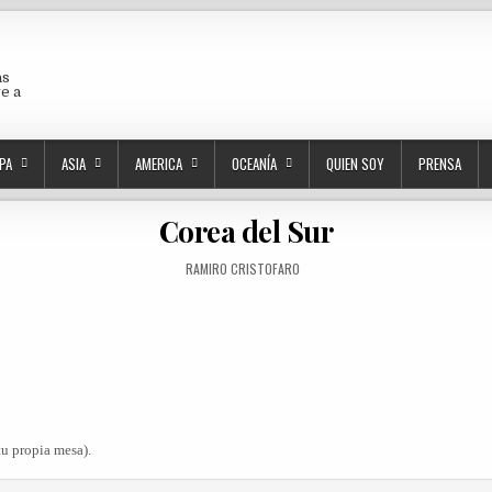
as
ve a
PA
ASIA
AMERICA
OCEANÍA
QUIEN SOY
PRENSA
Corea del Sur
AUTHOR:
RAMIRO CRISTOFARO
tu propia mesa).