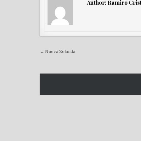
Author:
Ramiro Cris
Navegación de entradas
← Nueva Zelanda