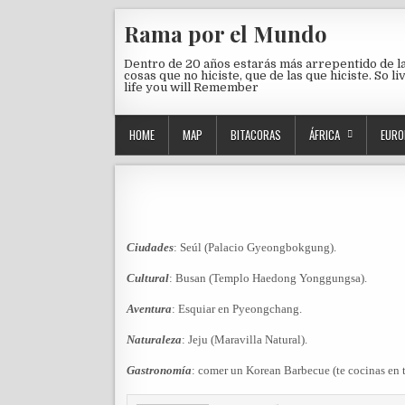
Skip to content
Rama por el Mundo
Dentro de 20 años estarás más arrepentido de l
cosas que no hiciste, que de las que hiciste. So li
life you will Remember
HOME
MAP
BITACORAS
ÁFRICA
EURO
Ciudades
: Seúl (
Palacio Gyeongbokgung).
Cultural
: Busan (
Templo Haedong Yonggungsa).
Aventura
: Esquiar en Pyeongchang.
Naturaleza
: Jeju (Maravilla Natural).
Gastronomía
: comer un Korean Barbecue (te cocinas en 