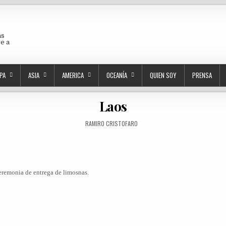
as
ve a
PA
ASIA
AMERICA
OCEANÍA
QUIEN SOY
PRENSA
Laos
AUTHOR:
RAMIRO CRISTOFARO
ceremonia de entrega de limosnas.