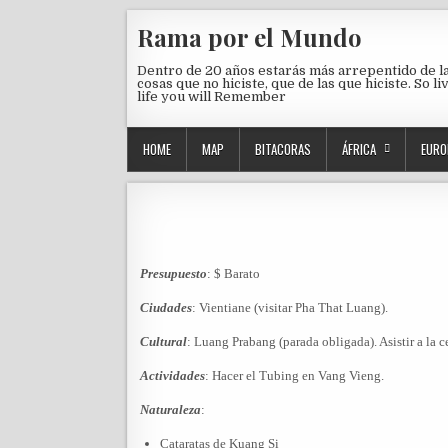
Skip to content
Rama por el Mundo
Dentro de 20 años estarás más arrepentido de l
cosas que no hiciste, que de las que hiciste. So li
life you will Remember
HOME
MAP
BITACORAS
ÁFRICA
EURO
Presupuesto
: $ Barato
Ciudades
: Vientiane (visitar Pha That Luang).
Cultural
: Luang Prabang (parada obligada). Asistir a la 
Actividades
: Hacer el Tubing en Vang Vieng.
Naturaleza
:
Cataratas de Kuang Si