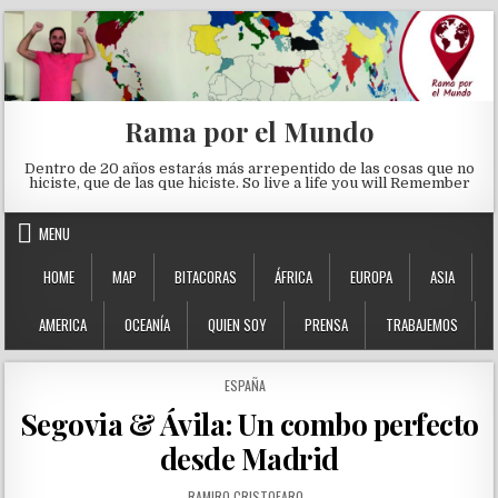
Skip to content
Rama por el Mundo
Dentro de 20 años estarás más arrepentido de las cosas que no
hiciste, que de las que hiciste. So live a life you will Remember
MENU
HOME
MAP
BITACORAS
ÁFRICA
EUROPA
ASIA
AMERICA
OCEANÍA
QUIEN SOY
PRENSA
TRABAJEMOS
POSTED IN
ESPAÑA
Segovia & Ávila: Un combo perfecto
desde Madrid
AUTHOR:
RAMIRO CRISTOFARO