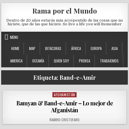
Skip to content
Rama por el Mundo
Dentro de 20 años estarás más arrepentido de las cosas que no
hiciste, que de las que hiciste. So live a life you will Remember
MENU
HOME
MAP
BITACORAS
ÁFRICA
EUROPA
ASIA
AMERICA
OCEANÍA
QUIEN SOY
PRENSA
TRABAJEMOS
Etiqueta:
Band-e-Amir
AFGHANISTÁN
Posted in
Bamyan & Band-e-Amir – Lo mejor de
Afganistán
AUTHOR:
RAMIRO CRISTOFARO