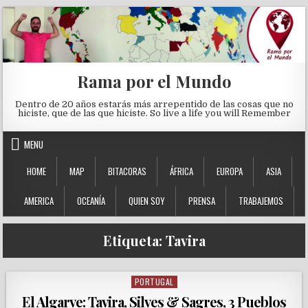
Skip to content
Rama por el Mundo
Dentro de 20 años estarás más arrepentido de las cosas que no
hiciste, que de las que hiciste. So live a life you will Remember
MENU
HOME
MAP
BITACORAS
ÁFRICA
EUROPA
ASIA
AMERICA
OCEANÍA
QUIEN SOY
PRENSA
TRABAJEMOS
Etiqueta:
Tavira
PORTUGAL
Posted in
El Algarve: Tavira, Silves & Sagres, 3 Pueblos