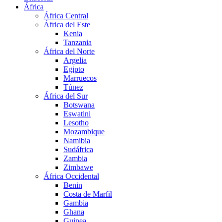
África
África Central
África del Este
Kenia
Tanzania
África del Norte
Argelia
Egipto
Marruecos
Túnez
África del Sur
Botswana
Eswatini
Lesotho
Mozambique
Namibia
Sudáfrica
Zambia
Zimbawe
África Occidental
Benin
Costa de Marfil
Gambia
Ghana
Guinea