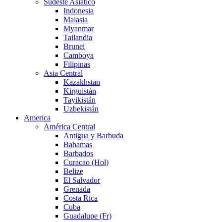
Sudeste Asiático
Indonesia
Malasia
Myanmar
Tailandia
Brunei
Camboya
Filipinas
Asia Central
Kazakhstan
Kirguistán
Tayikistán
Uzbekistán
America
América Central
Antigua y Barbuda
Bahamas
Barbados
Curacao (Hol)
Belize
El Salvador
Grenada
Costa Rica
Cuba
Guadalupe (Fr)