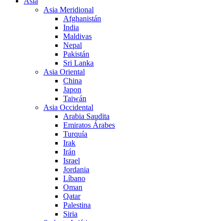
Asia
Asia Meridional
Afghanistán
India
Maldivas
Nepal
Pakistán
Sri Lanka
Asia Oriental
China
Japon
Taiwán
Asia Occidental
Arabia Saudita
Emiratos Árabes
Turquía
Irak
Irán
Israel
Jordania
Líbano
Oman
Qatar
Palestina
Siria