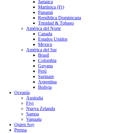
Jamaica
Martinica (Fr)
Panamá
República Dominicana
Trinidad & Tobago
América del Norte
Canada
Estados Unidos
Mexico
América del Sur
Brasil
Colombia
Guyana
Perú
Surinam
Argentina
Bolivia
Oceanía
Australia
Fiyi
Nueva Zelanda
Samoa
Vanuatu
Quien Soy
Prensa