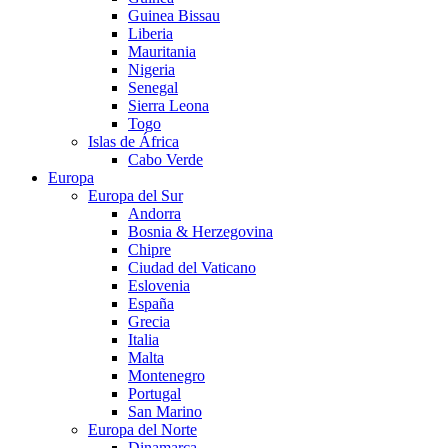
Guinea Bissau
Liberia
Mauritania
Nigeria
Senegal
Sierra Leona
Togo
Islas de África
Cabo Verde
Europa
Europa del Sur
Andorra
Bosnia & Herzegovina
Chipre
Ciudad del Vaticano
Eslovenia
España
Grecia
Italia
Malta
Montenegro
Portugal
San Marino
Europa del Norte
Dinamarca