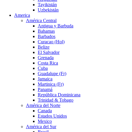
Tayikistán
Uzbekistán
America
América Central
Antigua y Barbuda
Bahamas
Barbados
Curacao (Hol)
Belize
El Salvador
Grenada
Costa Rica
Cuba
Guadalupe (Fr)
Jamaica
Martinica (Fr)
Panamá
República Dominicana
Trinidad & Tobago
América del Norte
Canada
Estados Unidos
Mexico
América del Sur
Brasil