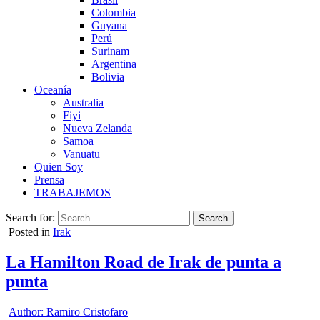
Colombia
Guyana
Perú
Surinam
Argentina
Bolivia
Oceanía
Australia
Fiyi
Nueva Zelanda
Samoa
Vanuatu
Quien Soy
Prensa
TRABAJEMOS
Search for:
Posted in
Irak
La Hamilton Road de Irak de punta a
punta
Author:
Ramiro Cristofaro