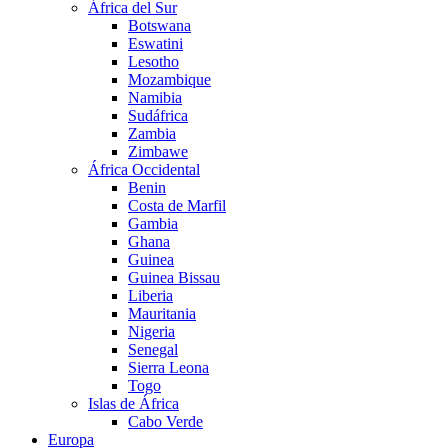
África del Sur
Botswana
Eswatini
Lesotho
Mozambique
Namibia
Sudáfrica
Zambia
Zimbawe
África Occidental
Benin
Costa de Marfil
Gambia
Ghana
Guinea
Guinea Bissau
Liberia
Mauritania
Nigeria
Senegal
Sierra Leona
Togo
Islas de África
Cabo Verde
Europa