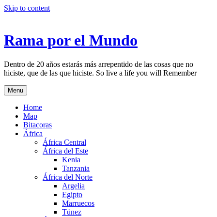
Skip to content
Rama por el Mundo
Dentro de 20 años estarás más arrepentido de las cosas que no
hiciste, que de las que hiciste. So live a life you will Remember
Menu
Home
Map
Bitacoras
África
África Central
África del Este
Kenia
Tanzania
África del Norte
Argelia
Egipto
Marruecos
Túnez