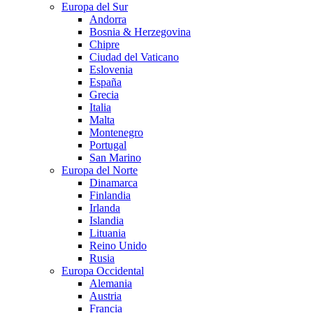
Europa del Sur
Andorra
Bosnia & Herzegovina
Chipre
Ciudad del Vaticano
Eslovenia
España
Grecia
Italia
Malta
Montenegro
Portugal
San Marino
Europa del Norte
Dinamarca
Finlandia
Irlanda
Islandia
Lituania
Reino Unido
Rusia
Europa Occidental
Alemania
Austria
Francia