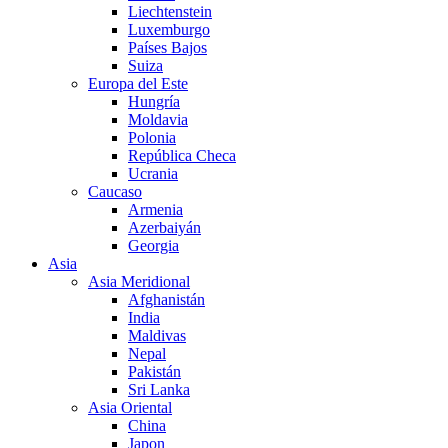
Liechtenstein
Luxemburgo
Países Bajos
Suiza
Europa del Este
Hungría
Moldavia
Polonia
República Checa
Ucrania
Caucaso
Armenia
Azerbaiyán
Georgia
Asia
Asia Meridional
Afghanistán
India
Maldivas
Nepal
Pakistán
Sri Lanka
Asia Oriental
China
Japon