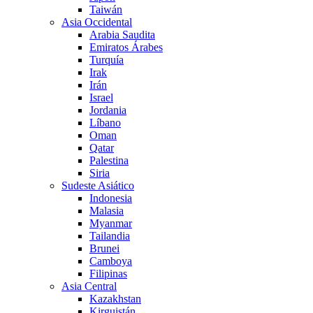
Taiwán
Asia Occidental
Arabia Saudita
Emiratos Árabes
Turquía
Irak
Irán
Israel
Jordania
Líbano
Oman
Qatar
Palestina
Siria
Sudeste Asiático
Indonesia
Malasia
Myanmar
Tailandia
Brunei
Camboya
Filipinas
Asia Central
Kazakhstan
Kirguistán