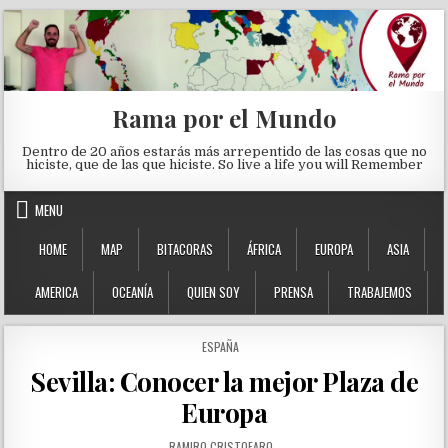
Skip to content
Rama por el Mundo
Dentro de 20 años estarás más arrepentido de las cosas que no
hiciste, que de las que hiciste. So live a life you will Remember
MENU
HOME
MAP
BITACORAS
ÁFRICA
EUROPA
ASIA
AMERICA
OCEANÍA
QUIEN SOY
PRENSA
TRABAJEMOS
POSTED IN
ESPAÑA
Sevilla: Conocer la mejor Plaza de
Europa
AUTHOR:
RAMIRO CRISTOFARO