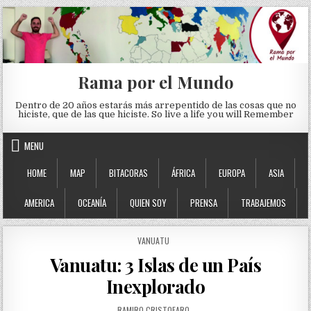
Skip to content
Rama por el Mundo
Dentro de 20 años estarás más arrepentido de las cosas que no
hiciste, que de las que hiciste. So live a life you will Remember
MENU
HOME
MAP
BITACORAS
ÁFRICA
EUROPA
ASIA
AMERICA
OCEANÍA
QUIEN SOY
PRENSA
TRABAJEMOS
POSTED IN
VANUATU
Vanuatu: 3 Islas de un País
Inexplorado
AUTHOR:
RAMIRO CRISTOFARO