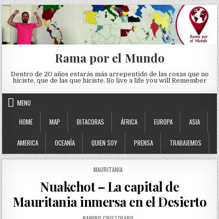
Skip to content
Rama por el Mundo
Dentro de 20 años estarás más arrepentido de las cosas que no
hiciste, que de las que hiciste. So live a life you will Remember
MENU
HOME
MAP
BITACORAS
ÁFRICA
EUROPA
ASIA
AMERICA
OCEANÍA
QUIEN SOY
PRENSA
TRABAJEMOS
POSTED IN
MAURITANIA
Nuakchot – La capital de
Mauritania inmersa en el Desierto
AUTHOR:
RAMIRO CRISTOFARO