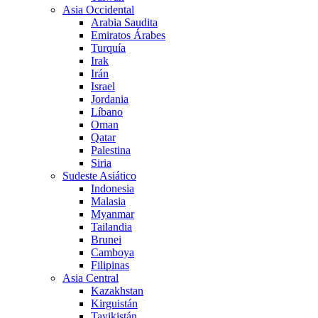
Asia Occidental
Arabia Saudita
Emiratos Árabes
Turquía
Irak
Irán
Israel
Jordania
Líbano
Oman
Qatar
Palestina
Siria
Sudeste Asiático
Indonesia
Malasia
Myanmar
Tailandia
Brunei
Camboya
Filipinas
Asia Central
Kazakhstan
Kirguistán
Tayikistán