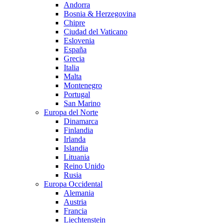
Andorra
Bosnia & Herzegovina
Chipre
Ciudad del Vaticano
Eslovenia
España
Grecia
Italia
Malta
Montenegro
Portugal
San Marino
Europa del Norte
Dinamarca
Finlandia
Irlanda
Islandia
Lituania
Reino Unido
Rusia
Europa Occidental
Alemania
Austria
Francia
Liechtenstein