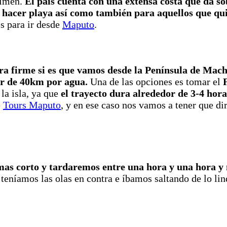
rimen.
El país cuenta con una extensa costa que da s
n hacer playa así como también para aquellos que qu
es para ir desde
Maputo
.
ra firme si es que vamos desde la
Península de Mac
or de 40km por agua.
Una de las opciones es tomar el
la isla, ya que
el trayecto dura alrededor de 3-4 hor
e
Tours Maputo
, y en ese caso nos vamos a tener que dir
 mas corto y tardaremos entre una hora y una hora y
eníamos las olas en contra e íbamos saltando de lo lindo