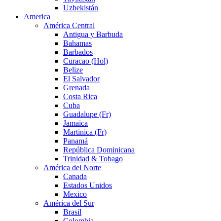
Uzbekistán
America
América Central
Antigua y Barbuda
Bahamas
Barbados
Curacao (Hol)
Belize
El Salvador
Grenada
Costa Rica
Cuba
Guadalupe (Fr)
Jamaica
Martinica (Fr)
Panamá
República Dominicana
Trinidad & Tobago
América del Norte
Canada
Estados Unidos
Mexico
América del Sur
Brasil
Colombia