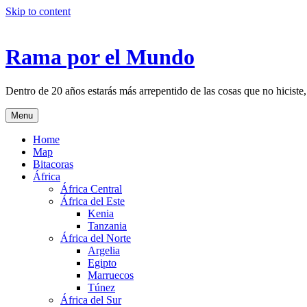
Skip to content
Rama por el Mundo
Dentro de 20 años estarás más arrepentido de las cosas que no hiciste,
Menu
Home
Map
Bitacoras
África
África Central
África del Este
Kenia
Tanzania
África del Norte
Argelia
Egipto
Marruecos
Túnez
África del Sur