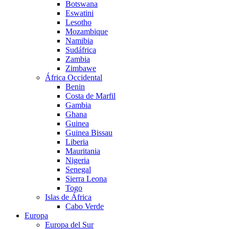
Botswana
Eswatini
Lesotho
Mozambique
Namibia
Sudáfrica
Zambia
Zimbawe
África Occidental
Benin
Costa de Marfil
Gambia
Ghana
Guinea
Guinea Bissau
Liberia
Mauritania
Nigeria
Senegal
Sierra Leona
Togo
Islas de África
Cabo Verde
Europa
Europa del Sur