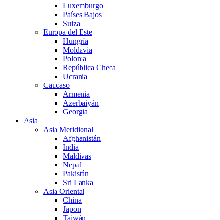
Luxemburgo
Países Bajos
Suiza
Europa del Este
Hungría
Moldavia
Polonia
República Checa
Ucrania
Caucaso
Armenia
Azerbaiyán
Georgia
Asia
Asia Meridional
Afghanistán
India
Maldivas
Nepal
Pakistán
Sri Lanka
Asia Oriental
China
Japon
Taiwán