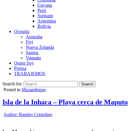
Guyana
Perú
Surinam
Argentina
Bolivia
Oceanía
Australia
Fiyi
Nueva Zelanda
Samoa
Vanuatu
Quien Soy
Prensa
TRABAJEMOS
Search for:
Posted in
Mozambique
Isla de la Inhaca – Playa cerca de Maputo
Author:
Ramiro Cristofaro